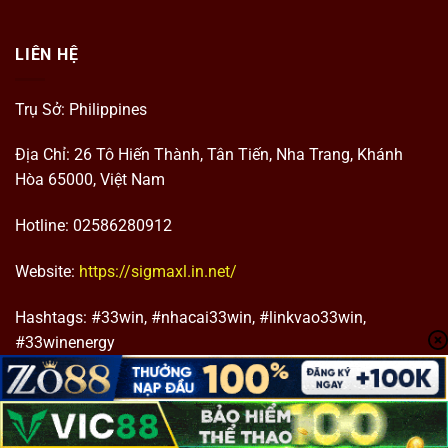
LIÊN HỆ
Trụ Sở: Philippines
Địa Chỉ: 26 Tô Hiến Thành, Tân Tiến, Nha Trang, Khánh
Hòa 65000, Việt Nam
Hotline: 02586280912
Website:
https://sigmaxl.in.net/
Hashtags: #33win, #nhacai33win, #linkvao33win,
#33winenergy
Copyright 2026 ©
33WIN