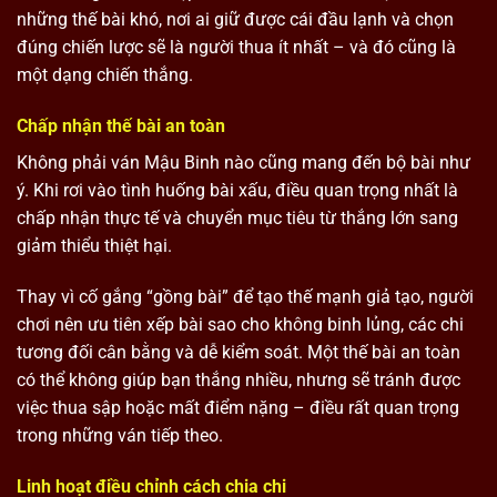
những thế bài khó, nơi ai giữ được cái đầu lạnh và chọn
đúng chiến lược sẽ là người thua ít nhất – và đó cũng là
một dạng chiến thắng.
Chấp nhận thế bài an toàn
Không phải ván Mậu Binh nào cũng mang đến bộ bài như
ý. Khi rơi vào tình huống bài xấu, điều quan trọng nhất là
chấp nhận thực tế và chuyển mục tiêu từ thắng lớn sang
giảm thiểu thiệt hại.
Thay vì cố gắng “gồng bài” để tạo thế mạnh giả tạo, người
chơi nên ưu tiên xếp bài sao cho không binh lủng, các chi
tương đối cân bằng và dễ kiểm soát. Một thế bài an toàn
có thể không giúp bạn thắng nhiều, nhưng sẽ tránh được
việc thua sập hoặc mất điểm nặng – điều rất quan trọng
trong những ván tiếp theo.
Linh hoạt điều chỉnh cách chia chi