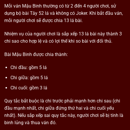
Mỗi ván Mậu Binh thường có từ 2 đến 4 người chơi, sử
dụng bộ bài Tây 52 lá và không có Joker. Khi bắt đầu ván,
mỗi người chơi sẽ được chia 13 lá bài.
Nhiệm vụ của người chơi là sắp xếp 13 lá bài này thành 3
chi sao cho hợp lệ và có lợi thế khi so bài với đối thủ.
Bài Mậu Binh được chia thành:
Chi đầu: gồm 5 lá
Chi giữa: gồm 5 lá
Chi cuối: gồm 3 lá
Quy tắc bắt buộc là chi trước phải mạnh hơn chi sau (chi
đầu mạnh nhất, chi giữa đứng thứ hai và chi cuối yếu
nhất). Nếu sắp xếp sai quy tắc này, người chơi sẽ bị tính là
binh lủng và thua ván đó.