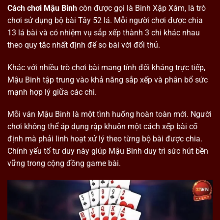
Cách chơi Mậu Binh
còn được gọi là Binh Xập Xám, là trò
chơi sử dụng bộ bài Tây 52 lá. Mỗi người chơi được chia
13 lá bài và có nhiệm vụ sắp xếp thành 3 chi khác nhau
theo quy tắc nhất định để so bài với đối thủ.
Khác với nhiều trò chơi bài mang tính đối kháng trực tiếp,
Mậu Binh tập trung vào khả năng sắp xếp và phân bổ sức
mạnh hợp lý giữa các chi.
Mỗi ván Mậu Binh là một tình huống hoàn toàn mới. Người
chơi không thể áp dụng rập khuôn một cách xếp bài cố
định mà phải linh hoạt xử lý theo từng bộ bài được chia.
Chính yếu tố tư duy này giúp Mậu Binh duy trì sức hút bền
vững trong cộng đồng game bài.