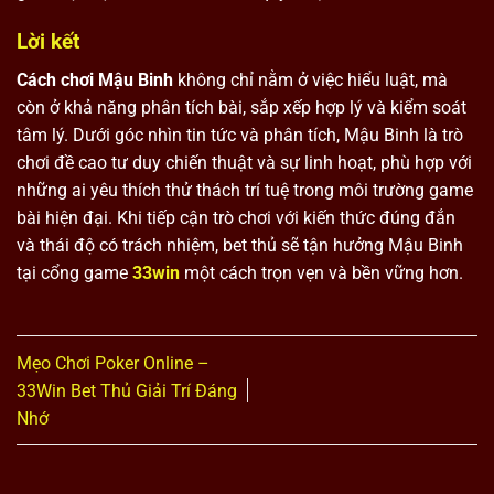
Lời kết
Cách chơi Mậu Binh
không chỉ nằm ở việc hiểu luật, mà
còn ở khả năng phân tích bài, sắp xếp hợp lý và kiểm soát
tâm lý. Dưới góc nhìn tin tức và phân tích, Mậu Binh là trò
chơi đề cao tư duy chiến thuật và sự linh hoạt, phù hợp với
những ai yêu thích thử thách trí tuệ trong môi trường game
bài hiện đại. Khi tiếp cận trò chơi với kiến thức đúng đắn
và thái độ có trách nhiệm, bet thủ sẽ tận hưởng Mậu Binh
tại cổng game
33win
một cách trọn vẹn và bền vững hơn.
Mẹo Chơi Poker Online –
33Win Bet Thủ Giải Trí Đáng
Nhớ